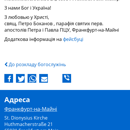
З нами Бог і Україна!
З любовью у Христі,
свящ. Петро Боканов , парафія святих перв.
апостолів Петра і Павла ПЦУ, Франкфурт-на-Майні
Додаткова інформація на
фейсбуці
До розкладу богослужінь
Адреса
Франкфурт-на-Майні
St. Dionysius Kirche
Huthmacherstraße 21