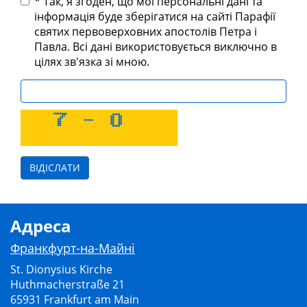
* Так, я згоден, що мої персональні дані та
інформація буде зберігатися на сайті Парафії
святих первоверховних апостолів Петра і
Павла. Всі дані використовується виключно в
цілях зв'язка зі мною.
Адреса
Франкфурт-на-Майні
St. Dionysius Kirche
Huthmacherstraße 21
65931 Frankfurt am Main